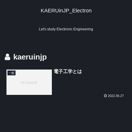
KAERUinJP_Electron
Let's study Electronic Engineering
kaeruinjp
電子工学とは
一般
2022.06.27